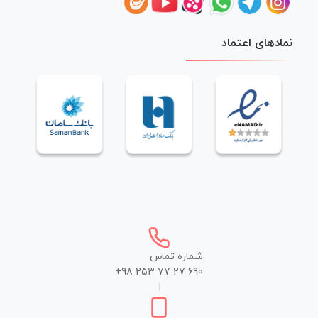
نمادهای اعتماد
شماره تماس
+98 253 77 27 690
|