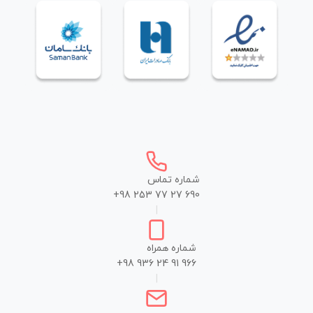
شماره تماس
+98 253 77 27 690
|
شماره همراه
+98 936 24 91 966
|