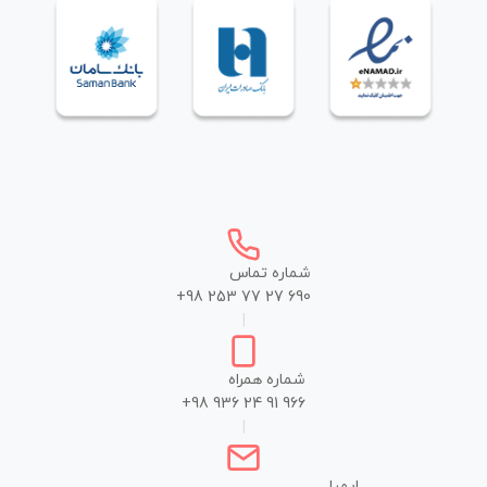
شماره تماس
+98 253 77 27 690
|
شماره همراه
+98 936 24 91 966
|
ایمیل