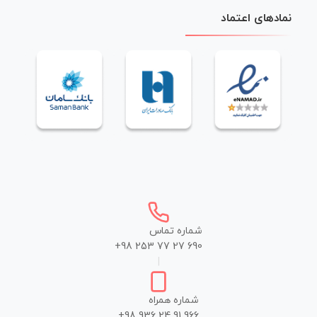
نمادهای اعتماد
شماره تماس
+98 253 77 27 690
|
شماره همراه
+98 936 24 91 966