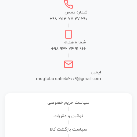
شماره تماس
+98 253 77 27 690
|
شماره همراه
+98 936 24 91 966
|
ایمیل
mogtaba.sahebi2009@gmail.com
سیاست حریم خصوصی
|
قوانین و مقررات
|
سیاست بازگشت کالا
|