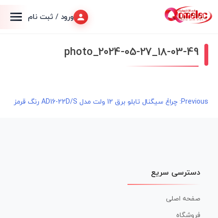
ورود / ثبت نام
photo_2024-05-27_18-03-49
راهبری
Previous:
چراغ سیگنال تابلو برق 12 ولت مدل AD16-22D/S رنگ قرمز
نوشته
دسترسی سریع
صفحه اصلی
فروشگاه