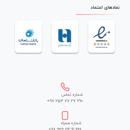
نمادهای اعتماد
شماره تماس
+98 253 77 27 690
|
شماره همراه
+98 936 24 91 966