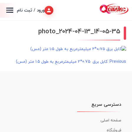
ورود / ثبت نام
photo_2024-04-13_14-05-35
راهبری
Previous:
کابل برق 0.75*2 میلیمترمربع به طول 1.5 متر (مس)
نوشته
دسترسی سریع
صفحه اصلی
فروشگاه