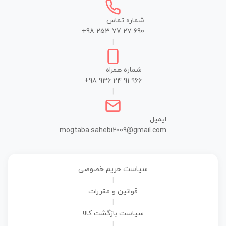
شماره تماس
+98 253 77 27 690
|
شماره همراه
+98 936 24 91 966
|
ایمیل
mogtaba.sahebi2009@gmail.com
سیاست حریم خصوصی
|
قوانین و مقررات
|
سیاست بازگشت کالا
|