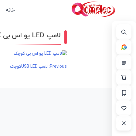
خانه
لامپ LED یو اس بی کوچک…
راهبری
Previous:
لامپ USB LEDکوچک
نوشته