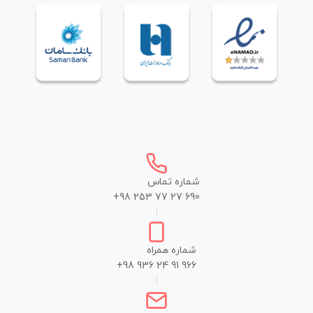
شماره تماس
+98 253 77 27 690
|
شماره همراه
+98 936 24 91 966
|