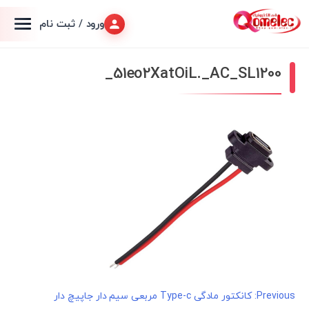
ورود / ثبت نام
51eo2XatOiL._AC_SL1200_
راهبری
Previous:
کانکتور مادگی Type-c مربعی سیم دار جاپیچ دار