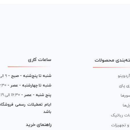
ساعات کاری
ه‌بندی محصولات
آردوینو
شنبه تا پنج‌شنبه - صبح -
۹ الی ۱۳
شنبه تا چهارشنبه - عصر -
16:30 الی
ی پای
پنج شنبه - عصر -
16:30 الی 19
ورها
ایام تعطیلات رسمی فروشگا
ل‌ها
باشد
ات رباتیک
راهنمای خرید
ر و تجهیزات