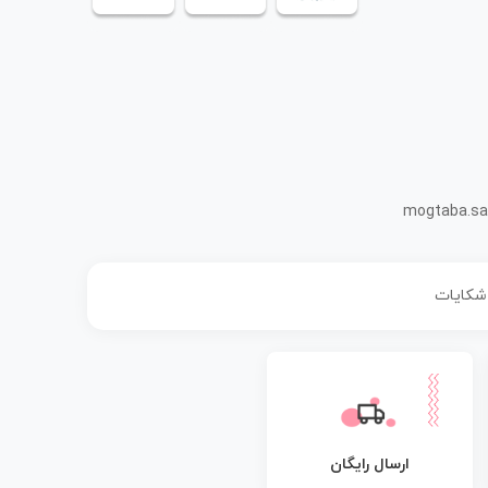
mogtaba.sa
 شکایات
ارسال رایگان