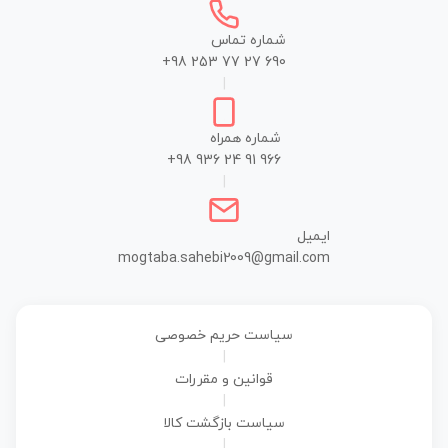
شماره تماس
+98 253 77 27 690
|
شماره همراه
+98 936 24 91 966
|
ایمیل
mogtaba.sahebi2009@gmail.com
سیاست حریم خصوصی
|
قوانین و مقررات
|
سیاست بازگشت کالا
|