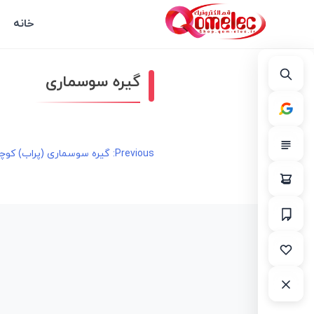
خانه
گیره سوسماری
راهبری
Previous:
گیره سوسماری (پراب) کوچک 4 ت
نوشته