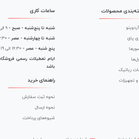
ساعات کاری
ه‌بندی محصولات
آردوینو
شنبه تا پنج‌شنبه - صبح -
۹ الی ۱۳
شنبه تا چهارشنبه - عصر -
16:30 الی
ی پای
پنج شنبه - عصر -
16:30 الی 19
ورها
ایام تعطیلات رسمی فروشگا
ل‌ها
باشد
ات رباتیک
راهنمای خرید
ر و تجهیزات
نحوه ثبت سفارش
نحوه ارسال
شیوه‌های پرداخت