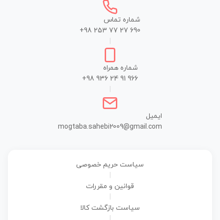
شماره تماس
+98 253 77 27 690
|
شماره همراه
+98 936 24 91 966
|
ایمیل
mogtaba.sahebi2009@gmail.com
سیاست حریم خصوصی
|
قوانین و مقررات
|
سیاست بازگشت کالا
|