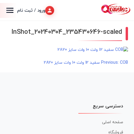
ورود / ثبت نام
InShot_20240304_235430646-scaled
COB سفید 12 ولت 10 وات سایز 2820
راهبری
Previous:
نوشته
دسترسی سریع
صفحه اصلی
فروشگاه