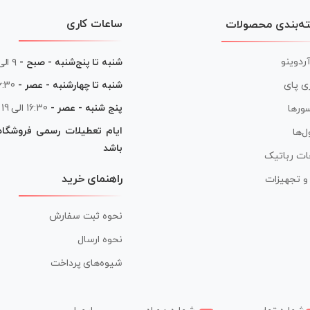
ساعات کاری
ه‌بندی محصولات
آردوینو
شنبه تا پنج‌شنبه - صبح -
۹ الی ۱۳
شنبه تا چهارشنبه - عصر -
16:30 الی
ی پای
پنج شنبه - عصر -
16:30 الی 19
ورها
ایام تعطیلات رسمی فروشگا
ل‌ها
باشد
ات رباتیک
راهنمای خرید
ر و تجهیزات
نحوه ثبت سفارش
نحوه ارسال
شیوه‌های پرداخت