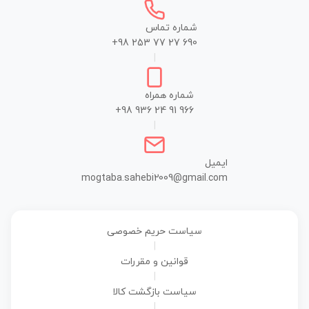
شماره تماس
+98 253 77 27 690
|
شماره همراه
+98 936 24 91 966
|
ایمیل
mogtaba.sahebi2009@gmail.com
سیاست حریم خصوصی
|
قوانین و مقررات
|
سیاست بازگشت کالا
|