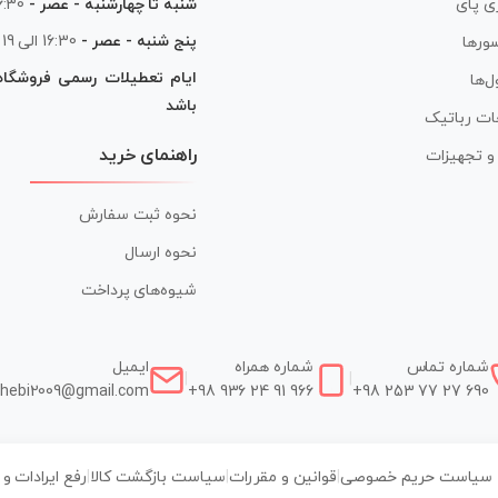
شنبه تا چهارشنبه - عصر -
16:30 الی
ی پای
پنج شنبه - عصر -
16:30 الی 19
ورها
ایام تعطیلات رسمی فروشگا
ل‌ها
باشد
ات رباتیک
راهنمای خرید
ر و تجهیزات
نحوه ثبت سفارش
نحوه ارسال
شیوه‌های پرداخت
شماره تماس
شماره همراه
ایمیل
|
|
hebi2009@gmail.com
+98 936 24 91 966
+98 253 77 27 690
سیاست حریم خصوصی
|
قوانین و مقررات
|
سیاست بازگشت کالا
|
رفع ایرادات و