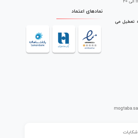
 20
نمادهای اعتماد
ه تعطیل می
mogtaba.sa
 شکایات