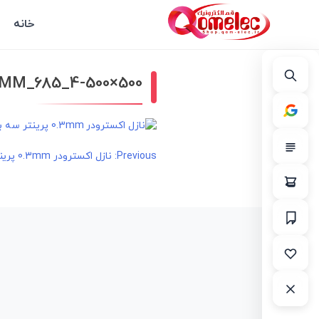
خانه
_3MM_685_4-500×500
راهبری
Previous:
نازل اکسترودر 0.3mm پرینتر سه بعدی
نوشته