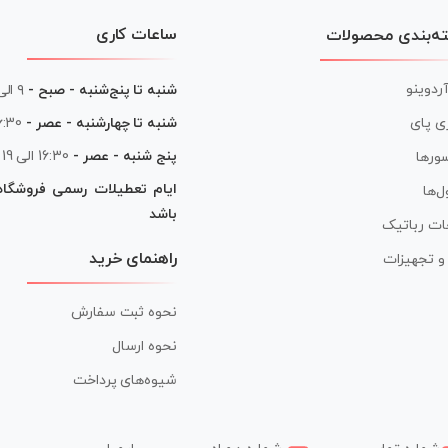
ساعات کاری
ه‌بندی محصولات
آردوینو
شنبه تا پنج‌شنبه - صبح -
۹ الی ۱۳
شنبه تا چهارشنبه - عصر -
16:30 الی
ی پای
پنج شنبه - عصر -
16:30 الی 19
ورها
ایام تعطیلات رسمی فروشگا
ل‌ها
باشد
ات رباتیک
راهنمای خرید
ر و تجهیزات
نحوه ثبت سفارش
نحوه ارسال
شیوه‌های پرداخت