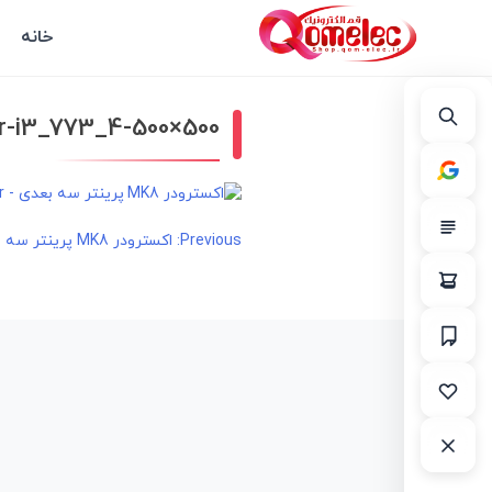
خانه
er-i3_773_4-500×500
راهبری
Previous:
اکسترودر MK8 پرینتر سه بعدی – 3D Printer MK8 Extruder
نوشته