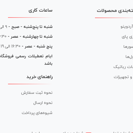
ساعات کاری
ه‌بندی محصولات
آردوینو
شنبه تا پنج‌شنبه - صبح -
۹ الی ۱۳
شنبه تا چهارشنبه - عصر -
16:30 الی
ی پای
پنج شنبه - عصر -
16:30 الی 19
ورها
ایام تعطیلات رسمی فروشگا
ل‌ها
باشد
ات رباتیک
راهنمای خرید
ر و تجهیزات
نحوه ثبت سفارش
نحوه ارسال
شیوه‌های پرداخت