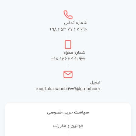
شماره تماس
+98 253 77 27 690
|
شماره همراه
+98 936 24 91 966
|
ایمیل
mogtaba.sahebi2009@gmail.com
سیاست حریم خصوصی
|
قوانین و مقررات
|