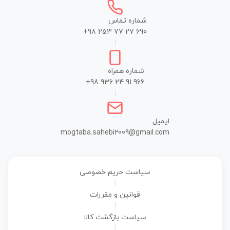
شماره تماس
+98 253 77 27 690
|
شماره همراه
+98 936 24 91 966
|
ایمیل
mogtaba.sahebi2009@gmail.com
سیاست حریم خصوصی
|
قوانین و مقررات
|
سیاست بازگشت کالا
|