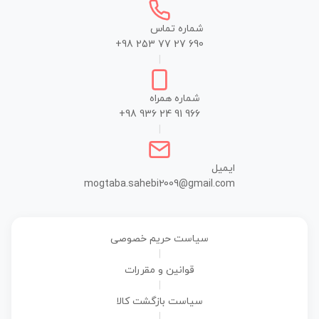
شماره تماس
+98 253 77 27 690
|
شماره همراه
+98 936 24 91 966
|
ایمیل
mogtaba.sahebi2009@gmail.com
سیاست حریم خصوصی
|
قوانین و مقررات
|
سیاست بازگشت کالا
|