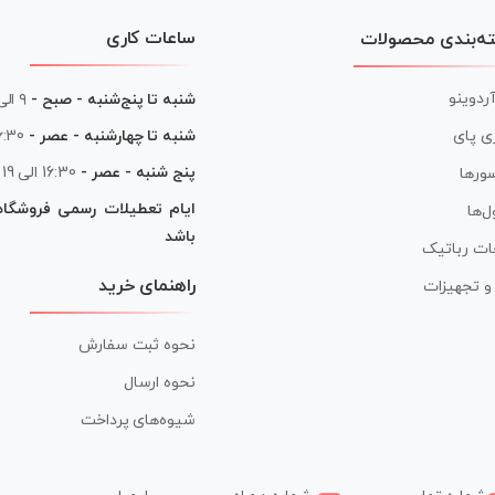
ساعات کاری
ه‌بندی محصولات
آردوینو
شنبه تا پنج‌شنبه - صبح -
۹ الی ۱۳
شنبه تا چهارشنبه - عصر -
16:30 الی
ی پای
پنج شنبه - عصر -
16:30 الی 19
ورها
ایام تعطیلات رسمی فروشگا
ل‌ها
باشد
ات رباتیک
راهنمای خرید
ر و تجهیزات
نحوه ثبت سفارش
نحوه ارسال
شیوه‌های پرداخت