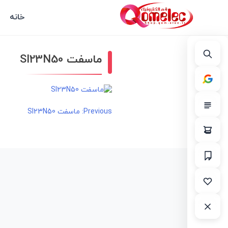
خانه
ماسفت SI23N50
راهبری
Previous:
ماسفت SI23N50
نوشته