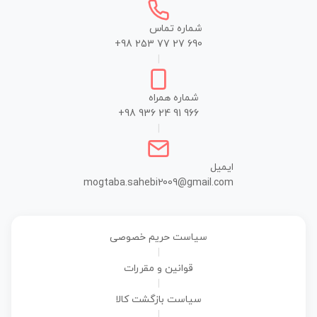
شماره تماس
+98 253 77 27 690
|
شماره همراه
+98 936 24 91 966
|
ایمیل
mogtaba.sahebi2009@gmail.com
سیاست حریم خصوصی
|
قوانین و مقررات
|
سیاست بازگشت کالا
|