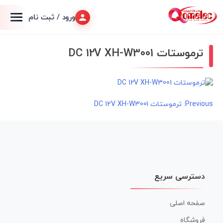
ورود / ثبت نام
ترموستات DC 12V XH-W3001
راهبری
Previous:
ترموستات DC 12V XH-W3001
نوشته
دسترسی سریع
صفحه اصلی
فروشگاه