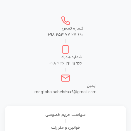
شماره تماس
+98 253 77 27 690
|
شماره همراه
+98 936 24 91 966
|
ایمیل
mogtaba.sahebi2009@gmail.com
سیاست حریم خصوصی
|
قوانین و مقررات