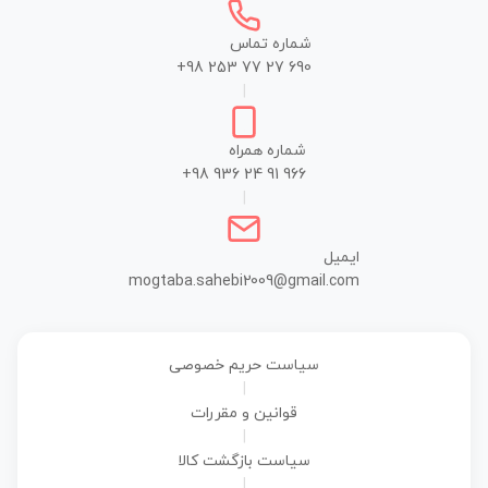
شماره تماس
+98 253 77 27 690
|
شماره همراه
+98 936 24 91 966
|
ایمیل
mogtaba.sahebi2009@gmail.com
سیاست حریم خصوصی
|
قوانین و مقررات
|
سیاست بازگشت کالا
|