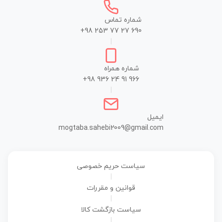
شماره تماس
+98 253 77 27 690
|
شماره همراه
+98 936 24 91 966
|
ایمیل
mogtaba.sahebi2009@gmail.com
سیاست حریم خصوصی
|
قوانین و مقررات
|
سیاست بازگشت کالا
|