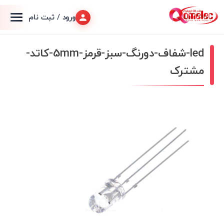
ورود / ثبت نام
led-شفاف-دورنگ-سبز-قرمز-5mm-کاتد-
مشترک