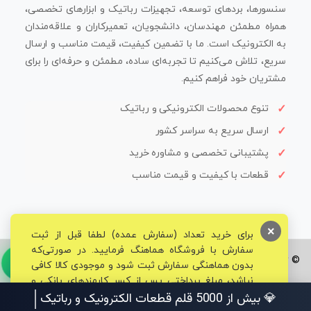
سنسورها، بردهای توسعه، تجهیزات رباتیک و ابزارهای تخصصی،
همراه مطمئن مهندسان، دانشجویان، تعمیرکاران و علاقه‌مندان
به الکترونیک است. ما با تضمین کیفیت، قیمت مناسب و ارسال
سریع، تلاش می‌کنیم تا تجربه‌ای ساده، مطمئن و حرفه‌ای را برای
مشتریان خود فراهم کنیم.
تنوع محصولات الکترونیکی و رباتیک
ارسال سریع به سراسر کشور
پشتیبانی تخصصی و مشاوره خرید
قطعات با کیفیت و قیمت مناسب
×
برای خرید تعداد (سفارش عمده) لطفا قبل از ثبت
سفارش با فروشگاه هماهنگ فرمایید. در صورتی‌که
© تمامی حقوق برای فروشگاه تخصصی قم الکترونیک محفوظ می‌باشد.
بدون هماهنگی سفارش ثبت شود و موجودی کالا کافی
نباشد، مبلغ پرداختی پس از کسر کارمزدهای بانکی و
مالیاتی به حساب شما بازگشت داده خواهد شد.
💎 بیش از 5000 قلم قطعات الکترونیک و رباتیک