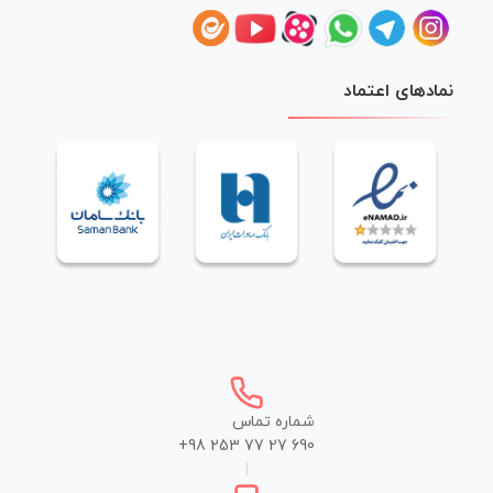
نمادهای اعتماد
شماره تماس
+98 253 77 27 690
|