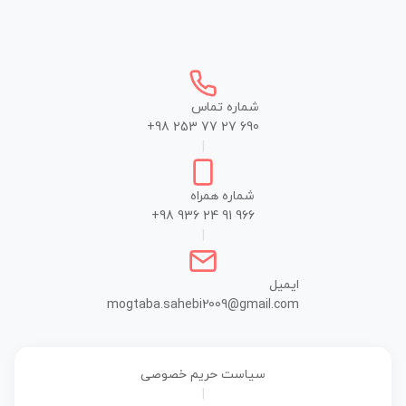
شماره تماس
+98 253 77 27 690
|
شماره همراه
+98 936 24 91 966
|
ایمیل
mogtaba.sahebi2009@gmail.com
سیاست حریم خصوصی
|