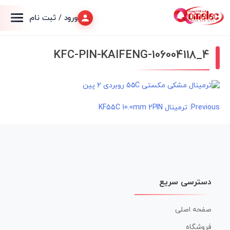
ورود / ثبت نام
KFC-PIN-KAIFENG-106004118_4
راهبری
Previous:
ترمینال KF55C 10.0mm 2PIN
نوشته
دسترسی سریع
صفحه اصلی
فروشگاه