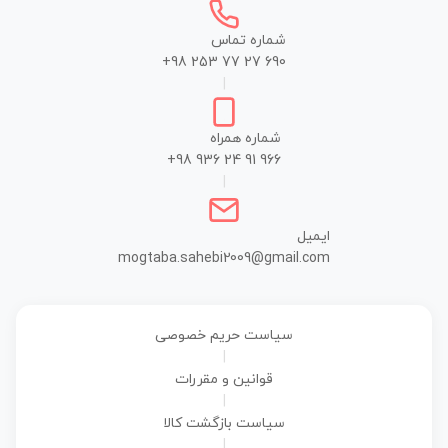
شماره تماس
+98 253 77 27 690
|
شماره همراه
+98 936 24 91 966
|
ایمیل
mogtaba.sahebi2009@gmail.com
سیاست حریم خصوصی
|
قوانین و مقررات
|
سیاست بازگشت کالا
|