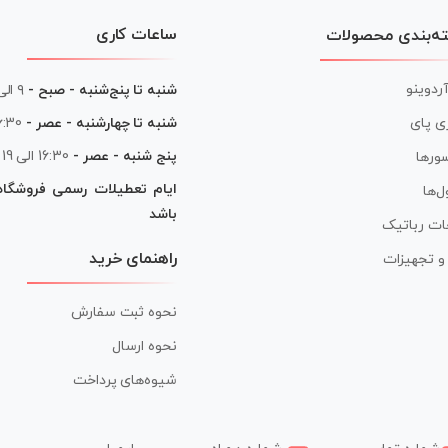
ساعات کاری
ه‌بندی محصولات
آردوینو
شنبه تا پنج‌شنبه - صبح -
۹ الی ۱۳
شنبه تا چهارشنبه - عصر -
16:30 الی
ی پای
پنج شنبه - عصر -
16:30 الی 19
ورها
ایام تعطیلات رسمی فروشگا
ل‌ها
باشد
ات رباتیک
راهنمای خرید
ر و تجهیزات
نحوه ثبت سفارش
نحوه ارسال
شیوه‌های پرداخت