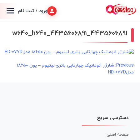
ورود / ثبت نام
4435606891_w640_h640_4435606891
راهبری
Previous:
شارژر اتوماتیک چهارتایی باتری لیتیوم – یون ۱۸۶۵۰
مدلHD-077D
نوشته
دسترسی سریع
صفحه اصلی