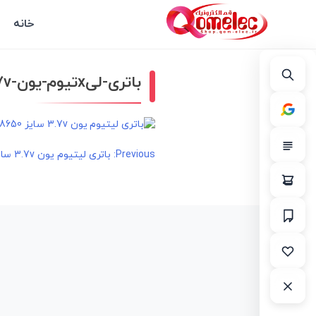
خانه
باتری-لیxتیوم-یون-37v-سایز-18650-2200mah-مارک-orion
راهبری
Previous:
باتری لیتیوم یون 3.7v سایز 18650 2200mAh مارک ORION
نوشته