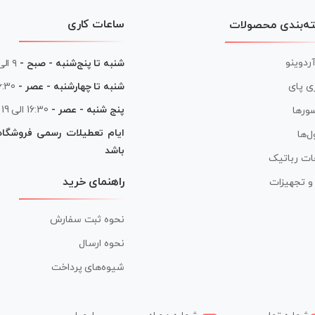
ساعات کاری
ه‌بندی محصولات
آردوینو
شنبه تا پنج‌شنبه - صبح -
۹ الی ۱۳
شنبه تا چهارشنبه - عصر -
16:30 الی
ی پای
پنج شنبه - عصر -
16:30 الی 19
ورها
ایام تعطیلات رسمی فروشگا
ل‌ها
باشد
ات رباتیک
راهنمای خرید
ر و تجهیزات
نحوه ثبت سفارش
نحوه ارسال
شیوه‌های پرداخت