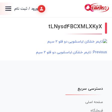
ورود / ثبت نام
tLNysd4BCXMLXKyX
راهبری
Previous:
تایمر خشکن لباسشویی دو قلو 2 سیم
نوشته
دسترسی سریع
صفحه اصلی
فروشگاه