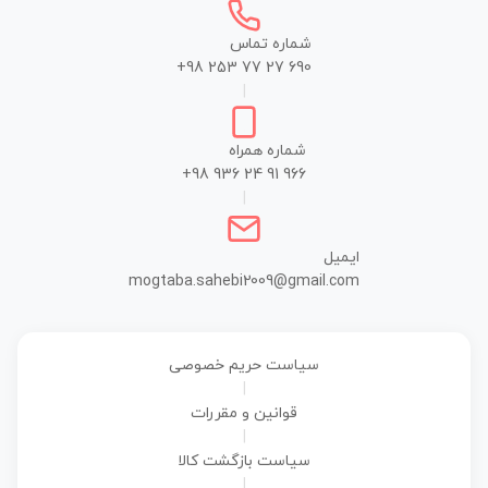
شماره تماس
+98 253 77 27 690
|
شماره همراه
+98 936 24 91 966
|
ایمیل
mogtaba.sahebi2009@gmail.com
سیاست حریم خصوصی
|
قوانین و مقررات
|
سیاست بازگشت کالا
|