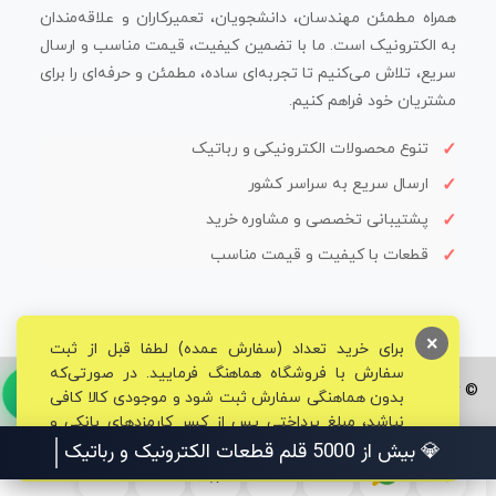
همراه مطمئن مهندسان، دانشجویان، تعمیرکاران و علاقه‌مندان
به الکترونیک است. ما با تضمین کیفیت، قیمت مناسب و ارسال
سریع، تلاش می‌کنیم تا تجربه‌ای ساده، مطمئن و حرفه‌ای را برای
مشتریان خود فراهم کنیم.
تنوع محصولات الکترونیکی و رباتیک
ارسال سریع به سراسر کشور
پشتیبانی تخصصی و مشاوره خرید
قطعات با کیفیت و قیمت مناسب
×
برای خرید تعداد (سفارش عمده) لطفا قبل از ثبت
سفارش با فروشگاه هماهنگ فرمایید. در صورتی‌که
© تمامی حقوق برای فروشگاه تخصصی قم الکترونیک محفوظ می‌باشد.
بدون هماهنگی سفارش ثبت شود و موجودی کالا کافی
نباشد، مبلغ پرداختی پس از کسر کارمزدهای بانکی و
مالیاتی به حساب شما بازگشت داده خواهد شد.
💎 بیش از 5000 قلم قطعات الکترونیک و رباتیک