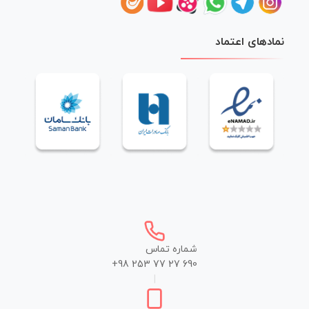
نمادهای اعتماد
شماره تماس
+98 253 77 27 690
|