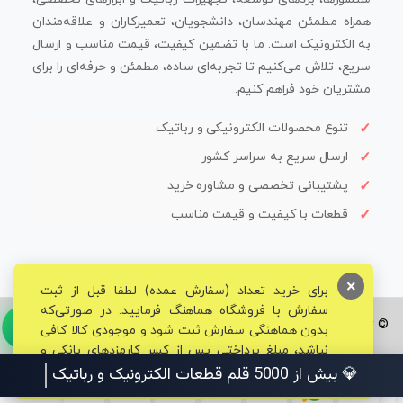
همراه مطمئن مهندسان، دانشجویان، تعمیرکاران و علاقه‌مندان
به الکترونیک است. ما با تضمین کیفیت، قیمت مناسب و ارسال
سریع، تلاش می‌کنیم تا تجربه‌ای ساده، مطمئن و حرفه‌ای را برای
مشتریان خود فراهم کنیم.
تنوع محصولات الکترونیکی و رباتیک
ارسال سریع به سراسر کشور
پشتیبانی تخصصی و مشاوره خرید
قطعات با کیفیت و قیمت مناسب
×
برای خرید تعداد (سفارش عمده) لطفا قبل از ثبت
سفارش با فروشگاه هماهنگ فرمایید. در صورتی‌که
© تمامی حقوق برای فروشگاه تخصصی قم الکترونیک محفوظ می‌باشد.
بدون هماهنگی سفارش ثبت شود و موجودی کالا کافی
نباشد، مبلغ پرداختی پس از کسر کارمزدهای بانکی و
مالیاتی به حساب شما بازگشت داده خواهد شد.
💎 بیش از 5000 قلم قطعات الکترونیک و رباتیک