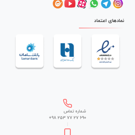
نمادهای اعتماد
شماره تماس
+98 253 77 27 690
|