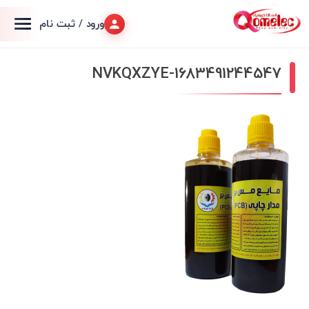
ورود / ثبت نام
1683491244547-NVKQXZYE