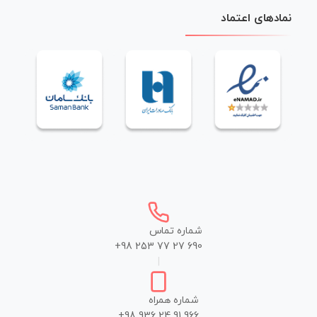
نمادهای اعتماد
شماره تماس
+98 253 77 27 690
|
شماره همراه
+98 936 24 91 966