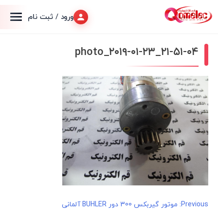
ورود / ثبت نام
photo_۲۰۱۹-۰۱-۲۳_۲۱-۵۱-۰۴
راهبری
Previous:
موتور گیربکس 300 دور BUHLER آلمانی