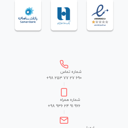
شماره تماس
+98 253 77 27 690
|
شماره همراه
+98 936 24 91 966
|
ایمیل