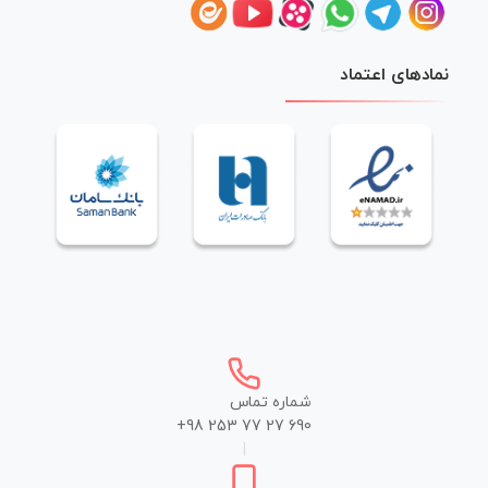
نمادهای اعتماد
شماره تماس
+98 253 77 27 690
|