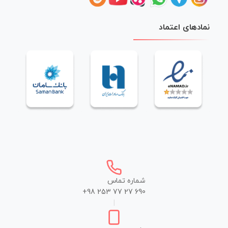
نمادهای اعتماد
شماره تماس
+98 253 77 27 690
|