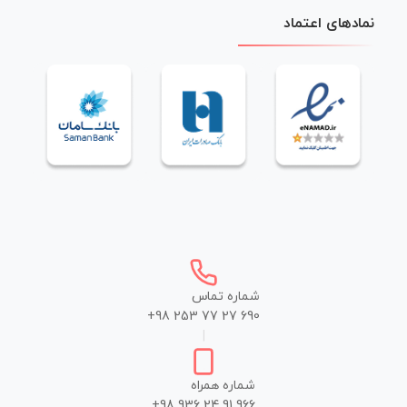
نمادهای اعتماد
شماره تماس
+98 253 77 27 690
|
شماره همراه
+98 936 24 91 966