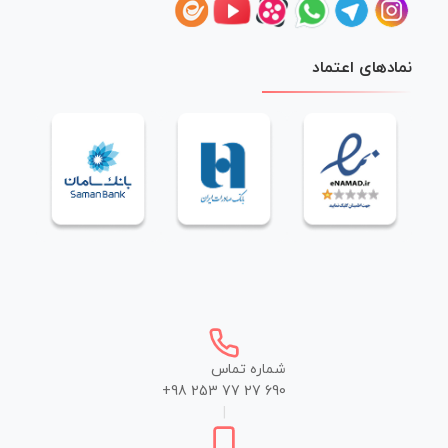
نمادهای اعتماد
شماره تماس
+98 253 77 27 690
|