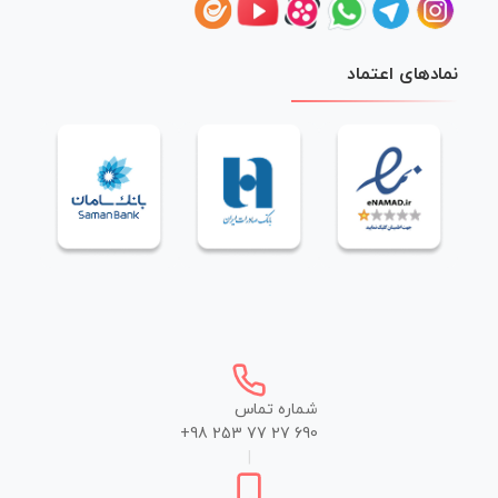
نمادهای اعتماد
شماره تماس
+98 253 77 27 690
|