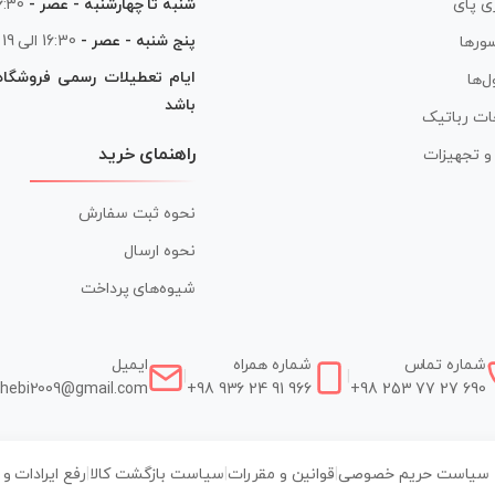
شنبه تا چهارشنبه - عصر -
16:30 الی
ی پای
پنج شنبه - عصر -
16:30 الی 19
ورها
ایام تعطیلات رسمی فروشگا
ل‌ها
باشد
ات رباتیک
راهنمای خرید
ر و تجهیزات
نحوه ثبت سفارش
نحوه ارسال
شیوه‌های پرداخت
شماره تماس
شماره همراه
ایمیل
|
|
hebi2009@gmail.com
+98 936 24 91 966
+98 253 77 27 690
سیاست حریم خصوصی
|
قوانین و مقررات
|
سیاست بازگشت کالا
|
رفع ایرادات و