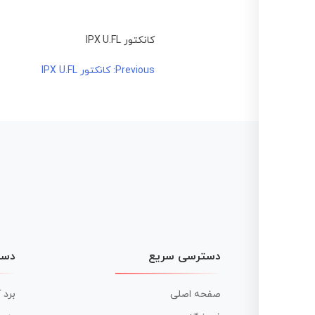
کانکتور IPX U.FL
راهبری
Previous:
کانکتور IPX U.FL
نوشته
دسترسی سریع
دست
صفحه اصلی
برد 