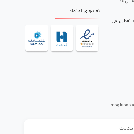
 20
نمادهای اعتماد
ه تعطیل می
mogtaba.sa
 شکایات