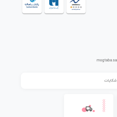
mogtaba.sa
 شکایات