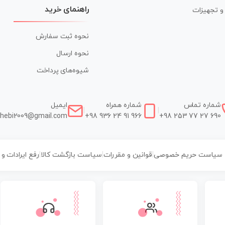
راهنمای خرید
ر و تجهیزات
نحوه ثبت سفارش
نحوه ارسال
شیوه‌های پرداخت
شماره تماس
شماره همراه
ایمیل
|
|
hebi2009@gmail.com
+98 936 24 91 966
+98 253 77 27 690
سیاست حریم خصوصی
|
قوانین و مقررات
|
سیاست بازگشت کالا
|
رفع ایرادات و