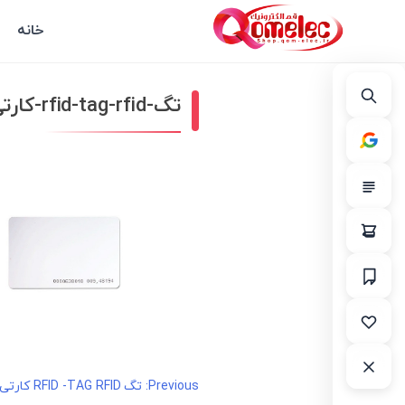
خانه
تگ-rfid-tag-rfid-کارتی-بزرگ
راهبری
Previous:
تگ RFID -TAG RFID کارتی 125KHZ