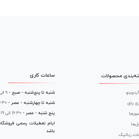
ساعات کاری
ه‌بندی محصولات
آردوینو
شنبه تا پنج‌شنبه - صبح -
۹ الی ۱۳
شنبه تا چهارشنبه - عصر -
16:30 الی
ی پای
پنج شنبه - عصر -
16:30 الی 19
ورها
ایام تعطیلات رسمی فروشگا
ل‌ها
باشد
ات رباتیک