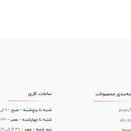
ساعات کاری
ه‌بندی محصولات
آردوینو
شنبه تا پنج‌شنبه - صبح -
۹ الی ۱۳
شنبه تا چهارشنبه - عصر -
16:30 الی
ی پای
پنج شنبه - عصر -
16:30 الی 19
ورها