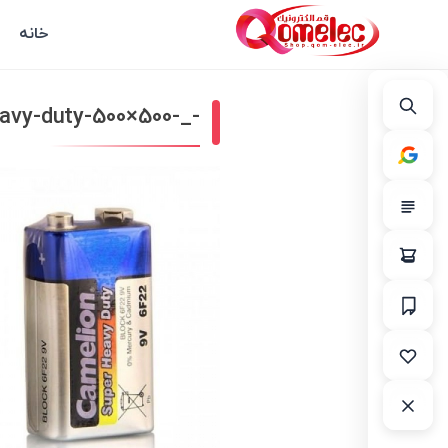
خانه
-_-camelion-6f22-9v-super-heavy-duty-500×500