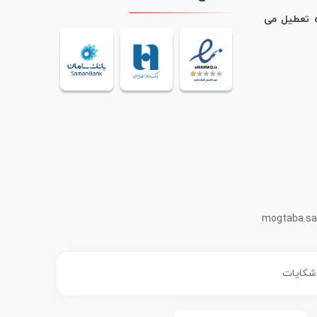
ه تعطیل می
mogtaba.sa
 شکایات