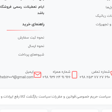
ایام تعطیلات رسمی فروشگا
ل‌ها
باشد
ات رباتیک
راهنمای خرید
ر و تجهیزات
نحوه ثبت سفارش
نحوه ارسال
شیوه‌های پرداخت
شماره تماس
شماره همراه
ایمیل
|
|
hebi2009@gmail.com
+98 936 24 91 966
+98 253 77 27 690
سیاست حریم خصوصی
|
قوانین و مقررات
|
سیاست بازگشت کالا
|
رفع ایرادات و