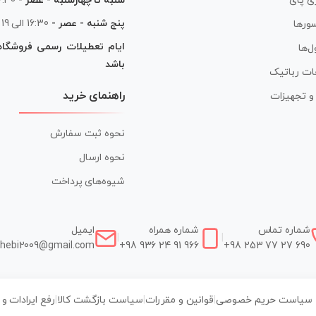
شنبه تا چهارشنبه - عصر -
16:30 الی
ی پای
پنج شنبه - عصر -
16:30 الی 19
ورها
ایام تعطیلات رسمی فروشگا
ل‌ها
باشد
ات رباتیک
راهنمای خرید
ر و تجهیزات
نحوه ثبت سفارش
نحوه ارسال
شیوه‌های پرداخت
شماره تماس
شماره همراه
ایمیل
|
|
hebi2009@gmail.com
+98 936 24 91 966
+98 253 77 27 690
سیاست حریم خصوصی
|
قوانین و مقررات
|
سیاست بازگشت کالا
|
رفع ایرادات و