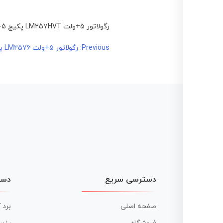
رگولاتور 5+ولت LM257HVT پکیج TO-220-5
راهبری
Previous:
رگولاتور 5+ولت LM2576 پکیج TO-220-5
نوشته
دسترسی سریع
دست
صفحه اصلی
برد 