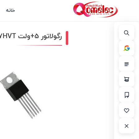
خانه
رگولاتور 5+ولت LM257HVT پکیج TO-220-5