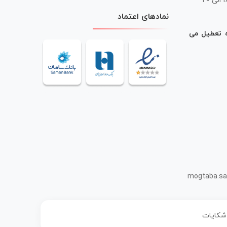
 20
نمادهای اعتماد
ه تعطیل می
mogtaba.sa
 شکایات