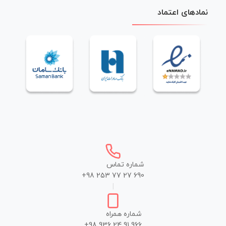
نمادهای اعتماد
شماره تماس
+98 253 77 27 690
|
شماره همراه
+98 936 24 91 966