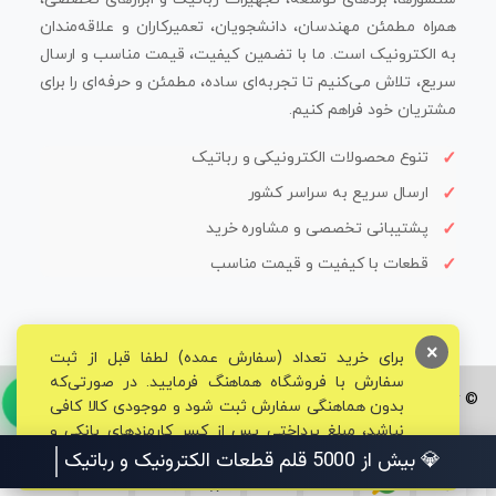
همراه مطمئن مهندسان، دانشجویان، تعمیرکاران و علاقه‌مندان
به الکترونیک است. ما با تضمین کیفیت، قیمت مناسب و ارسال
سریع، تلاش می‌کنیم تا تجربه‌ای ساده، مطمئن و حرفه‌ای را برای
مشتریان خود فراهم کنیم.
تنوع محصولات الکترونیکی و رباتیک
ارسال سریع به سراسر کشور
پشتیبانی تخصصی و مشاوره خرید
قطعات با کیفیت و قیمت مناسب
×
برای خرید تعداد (سفارش عمده) لطفا قبل از ثبت
سفارش با فروشگاه هماهنگ فرمایید. در صورتی‌که
© تمامی حقوق برای فروشگاه تخصصی قم الکترونیک محفوظ می‌باشد.
بدون هماهنگی سفارش ثبت شود و موجودی کالا کافی
نباشد، مبلغ پرداختی پس از کسر کارمزدهای بانکی و
مالیاتی به حساب شما بازگشت داده خواهد شد.
💎 بیش از 5000 قلم قطعات الکترونیک و رباتیک