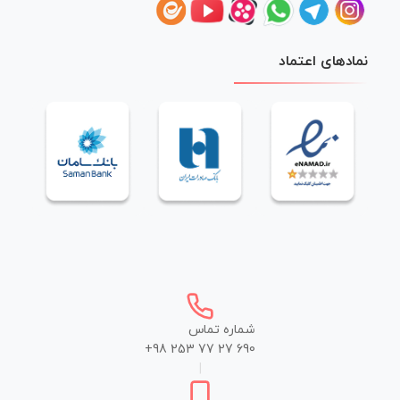
نمادهای اعتماد
شماره تماس
+98 253 77 27 690
|