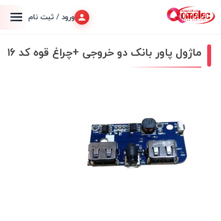
ورود / ثبت نام
ماژول پاور بانک دو خروجی +چراغ قوه کد ۱۶