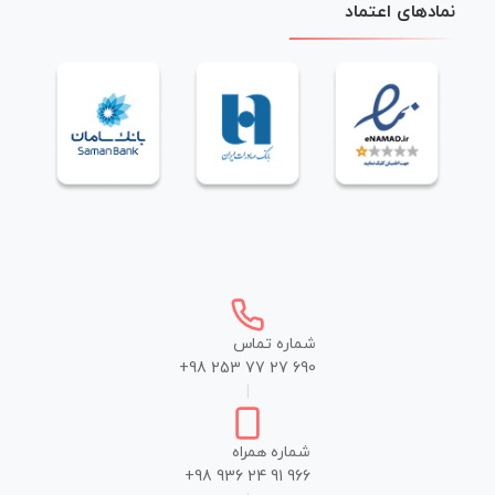
نمادهای اعتماد
شماره تماس
+98 253 77 27 690
|
شماره همراه
+98 936 24 91 966