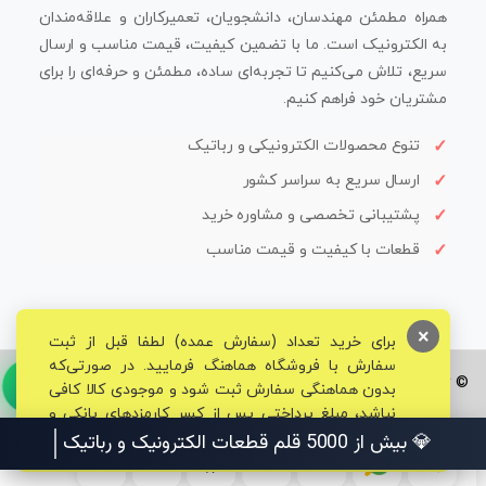
همراه مطمئن مهندسان، دانشجویان، تعمیرکاران و علاقه‌مندان
به الکترونیک است. ما با تضمین کیفیت، قیمت مناسب و ارسال
سریع، تلاش می‌کنیم تا تجربه‌ای ساده، مطمئن و حرفه‌ای را برای
مشتریان خود فراهم کنیم.
تنوع محصولات الکترونیکی و رباتیک
ارسال سریع به سراسر کشور
پشتیبانی تخصصی و مشاوره خرید
قطعات با کیفیت و قیمت مناسب
×
برای خرید تعداد (سفارش عمده) لطفا قبل از ثبت
سفارش با فروشگاه هماهنگ فرمایید. در صورتی‌که
© تمامی حقوق برای فروشگاه تخصصی قم الکترونیک محفوظ می‌باشد.
بدون هماهنگی سفارش ثبت شود و موجودی کالا کافی
نباشد، مبلغ پرداختی پس از کسر کارمزدهای بانکی و
مالیاتی به حساب شما بازگشت داده خواهد شد.
💎 بیش از 5000 قلم قطعات الکترونیک و رباتیک