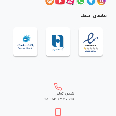
نمادهای اعتماد
شماره تماس
+98 253 77 27 690
|